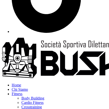
Home
Chi Siamo
Fitness
Body Building
Cardio Fitness
Crosstraining