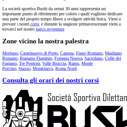
La società sportiva Bushi da ormai 30 anni rappresenta un
importante punto di riferimento per coloro i quali vogliono dedicare
una parte del proprio tempo libero a svolgere attività fisica. Vieni a
provare i nostri
corsi,
e durante la stagione primavera/estate vieni a
trovarci nel nostro
parco avventura
Zone vicino la nostra palestra
Morlupo
,
Castelnuovo di Porto
,
Capena
,
Fiano Romano
,
Magliano
Romano
,
Rignano Flaminio
,
Fontana Nuova
,
Sacrofano
,
Colle del
Fagiano
,
Tre Pontoni
,
Valle Braccia
,
Riano
,
Monte
Porcino
,
Stazzo
,
Montelarco
,
Roma Nord
.
Consulta gli orari dei nostri corsi