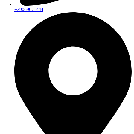
+39069071444