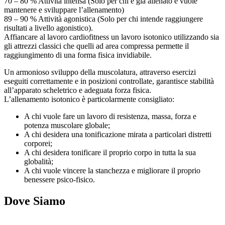
70 – 80 % Attività intensa (Solo per chi è già allenato e vuole
mantenere e sviluppare l’allenamento)
89 – 90 % Attività agonistica (Solo per chi intende raggiungere
risultati a livello agonistico).
Affiancare al lavoro cardiofitness un lavoro isotonico utilizzando sia
gli attrezzi classici che quelli ad area compressa permette il
raggiungimento di una forma fisica invidiabile.
Un armonioso sviluppo della muscolatura, attraverso esercizi
eseguiti correttamente e in posizioni controllate, garantisce stabilità
all’apparato scheletrico e adeguata forza fisica.
L’allenamento isotonico è particolarmente consigliato:
A chi vuole fare un lavoro di resistenza, massa, forza e
potenza muscolare globale;
A chi desidera una tonificazione mirata a particolari distretti
corporei;
A chi desidera tonificare il proprio corpo in tutta la sua
globalità;
A chi vuole vincere la stanchezza e migliorare il proprio
benessere psico-fisico.
Dove Siamo