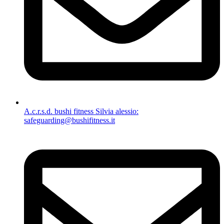
A.c.r.s.d. bushi fitness Silvia alessio:
safeguarding@bushifitness.it