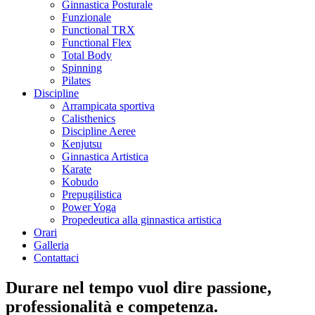
Ginnastica Posturale
Funzionale
Functional TRX
Functional Flex
Total Body
Spinning
Pilates
Discipline
Arrampicata sportiva
Calisthenics
Discipline Aeree
Kenjutsu
Ginnastica Artistica
Karate
Kobudo
Prepugilistica
Power Yoga
Propedeutica alla ginnastica artistica
Orari
Galleria
Contattaci
Durare nel tempo vuol dire passione,
professionalità e competenza.