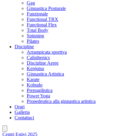
Gag
Ginnastica Posturale
Funzionale
Functional TRX
Functional Flex
Total Body
Spinning
Pilates
Discipline
Arrampicata sportiva
Calisthenics
Discipline Aeree
Kenjutsu
Ginnastica Artistica
Karate
Kobudo
Prepugilistica
Power Yoga
Propedeutica alla ginnastica artistica
Orari
Galleria
Contattaci
Centri Estivi 2025