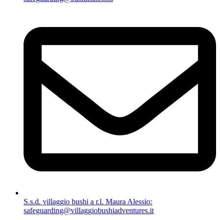
S.s.d. villaggio bushi a r.l. Maura Alessio:
safeguarding@villaggiobushiadventures.it