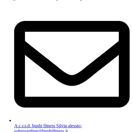
A.c.r.s.d. bushi fitness Silvia alessio:
safeguarding@bushifitness.it