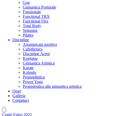
Gag
Ginnastica Posturale
Funzionale
Functional TRX
Functional Flex
Total Body
Spinning
Pilates
Discipline
Arrampicata sportiva
Calisthenics
Discipline Aeree
Kenjutsu
Ginnastica Artistica
Karate
Kobudo
Prepugilistica
Power Yoga
Propedeutica alla ginnastica artistica
Orari
Galleria
Contattaci
Centri Estivi 2025