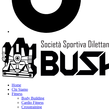
Home
Chi Siamo
Fitness
Body Building
Cardio Fitness
Crosstraining