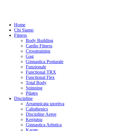
Home
Chi Siamo
Fitness
Body Building
Cardio Fitness
Crosstraining
Gag
Ginnastica Posturale
Funzionale
Functional TRX
Functional Flex
Total Body
Spinning
Pilates
Discipline
Arrampicata sportiva
Calisthenics
Discipline Aeree
Kenjutsu
Ginnastica Artistica
Karate