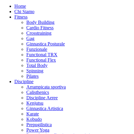
Home
Chi Siamo
Fitness
Body Building
Cardio Fitness
Crosstraining
Gag
Ginnastica Posturale
Funzionale
Functional TRX
Functional Flex
Total Body
Spinning
Pilates
Discipline
Arrampicata sportiva
Calisthenics
Discipline Aeree
Kenjutsu
Ginnastica Artistica
Karate
Kobudo
Prepugilistica
Power Yoga