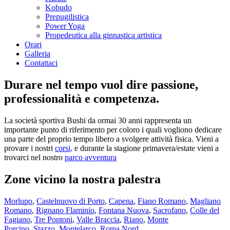
Kobudo
Prepugilistica
Power Yoga
Propedeutica alla ginnastica artistica
Orari
Galleria
Contattaci
Durare nel tempo vuol dire passione,
professionalità e competenza.
La società sportiva Bushi da ormai 30 anni rappresenta un
importante punto di riferimento per coloro i quali vogliono dedicare
una parte del proprio tempo libero a svolgere attività fisica. Vieni a
provare i nostri
corsi,
e durante la stagione primavera/estate vieni a
trovarci nel nostro
parco avventura
Zone vicino la nostra palestra
Morlupo
,
Castelnuovo di Porto
,
Capena
,
Fiano Romano
,
Magliano
Romano
,
Rignano Flaminio
,
Fontana Nuova
,
Sacrofano
,
Colle del
Fagiano
,
Tre Pontoni
,
Valle Braccia
,
Riano
,
Monte
Porcino
,
Stazzo
,
Montelarco
,
Roma Nord
.