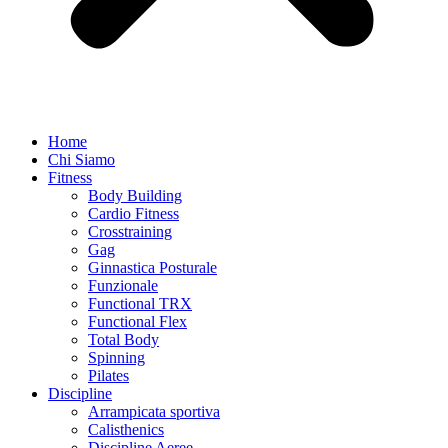
Home
Chi Siamo
Fitness
Body Building
Cardio Fitness
Crosstraining
Gag
Ginnastica Posturale
Funzionale
Functional TRX
Functional Flex
Total Body
Spinning
Pilates
Discipline
Arrampicata sportiva
Calisthenics
Discipline Aeree