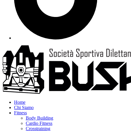
Home
Chi Siamo
Fitness
Body Building
Cardio Fitness
Crosstraining