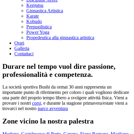
Kenjutsu
Ginnastica Artistica
Karate
Kobudo
Prepugilistica
Power Yoga
Propedeutica alla ginnastica artistica
Orari
Galleria
Contattaci
Durare nel tempo vuol dire passione,
professionalità e competenza.
La società sportiva Bushi da ormai 30 anni rappresenta un
importante punto di riferimento per coloro i quali vogliono dedicare
una parte del proprio tempo libero a svolgere attività fisica. Vieni a
provare i nostri
corsi,
e durante la stagione primavera/estate vieni a
trovarci nel nostro
parco avventura
Zone vicino la nostra palestra
Morlupo
,
Castelnuovo di Porto
,
Capena
,
Fiano Romano
,
Magliano