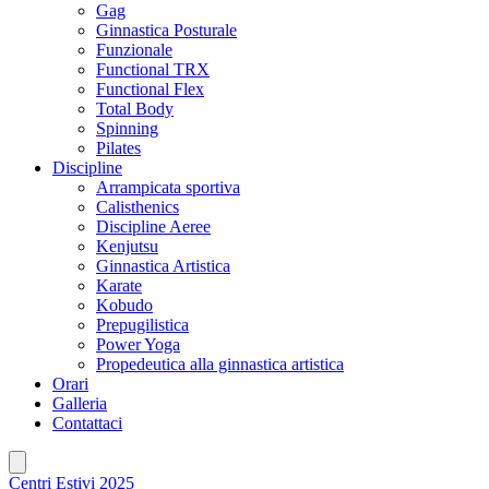
Gag
Ginnastica Posturale
Funzionale
Functional TRX
Functional Flex
Total Body
Spinning
Pilates
Discipline
Arrampicata sportiva
Calisthenics
Discipline Aeree
Kenjutsu
Ginnastica Artistica
Karate
Kobudo
Prepugilistica
Power Yoga
Propedeutica alla ginnastica artistica
Orari
Galleria
Contattaci
Centri Estivi 2025