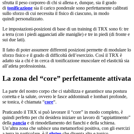
sfrutta il peso corporeo di chi si allena e, dunque, sia il grado
di
tonificazione
sia il carico ponderale sono perfettamente calibrati
sullo sforzo di cui necessita il fisico di ciascuno, in modo
quindi personalizzato.
Le impostazioni-posizioni di base di un training di TRX sono 6: tre
a terra (con i piedi agganciati alle maniglie) e tre in piedi (di fronte e
sui due lati).
Il fatto di poter assumere differenti posizioni permette di modulare lo
sforzo fisico e il grado di difficoltà dell’esercizio. Così il TRX è
adatto sia a chi è in cerca di tonificazione muscolare ed elasticità sia
all’atleta professionista.
La zona del “core” perfettamente attivata
La parte del nostro corpo che ci stabilizza e garantisce una postura
corretta e la salute, ovvero le fasce addominali e lombari profonde,
se tonica, è chiamata “
core
“.
Praticando il TRX si può lavorare il “core” in modo completo, è
quindi perfetto per chi desidera iniziare un lavoro di “appiattimento”
della
pancia
e di rimodellamento dei fianchi e della schiena.
Un’altra zona che subisce una metamorfosi positiva, con gli esercizi
a terra in particolare, è il
gluteo
che diventa alto e tonico.