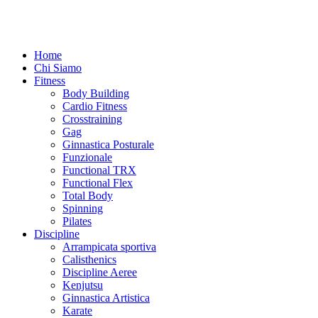
Home
Chi Siamo
Fitness
Body Building
Cardio Fitness
Crosstraining
Gag
Ginnastica Posturale
Funzionale
Functional TRX
Functional Flex
Total Body
Spinning
Pilates
Discipline
Arrampicata sportiva
Calisthenics
Discipline Aeree
Kenjutsu
Ginnastica Artistica
Karate