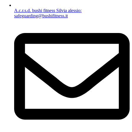
A.c.r.s.d. bushi fitness Silvia alessio:
safeguarding@bushifitness.it