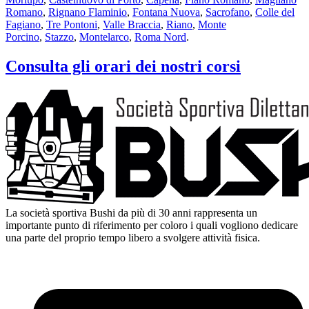
Romano
,
Rignano Flaminio
,
Fontana Nuova
,
Sacrofano
,
Colle del
Fagiano
,
Tre Pontoni
,
Valle Braccia
,
Riano
,
Monte
Porcino
,
Stazzo
,
Montelarco
,
Roma Nord
.
Consulta gli orari dei nostri corsi
La società sportiva Bushi da più di 30 anni rappresenta un
importante punto di riferimento per coloro i quali vogliono dedicare
una parte del proprio tempo libero a svolgere attività fisica.